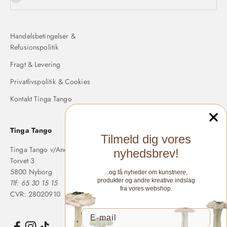
Handelsbetingelser &
Refusionspolitik
Fragt & Levering
Privatlivspolitik & Cookies
Kontakt Tinga Tango
Tinga Tango
Tilmeld dig vores
Tinga Tango v/Anette Langholm
nyhedsbrev!
Torvet 3
5800 Nyborg
...og få nyheder om kunstnere,
produkter og andre kreative indslag
Tlf: 65 30 15 15
fra vores webshop.
CVR: 28020910