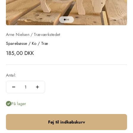
Gå til element 1
Gå til element 2
Gå til element 3
Arne Nielsen / Træværkstedet
Sparebøsse / Ko / Træ
Salgspris
185,00 DKK
Antal:
På lager
Føj til indkøbskurv