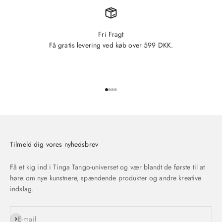
Fri Fragt
Få gratis levering ved køb over 599 DKK.
Gå til element 1
Gå til element 2
Gå til element 3
Gå til element 4
Tilmeld dig vores nyhedsbrev
Få et kig ind i Tinga Tango-universet og vær blandt de første til at
høre om nye kunstnere, spændende produkter og andre kreative
indslag.
Abonnér
E-mail