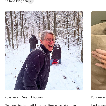
Se hele bloggen
Kunstneren Keramikboblen
Kunstneren
Den kreative keramik-kunstner Linette, kvinden bag
Lindas syn