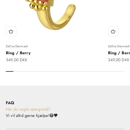
Zefina Denmark
Zefina Denmark
Ring / Berry
Ring / Berr
Salgspris
Salgspris
349,00 DKK
349,00 DKK
FAQ
Har du nogle spørgsmål?
Vi vil altid gerne hjælpe!
😃🤎