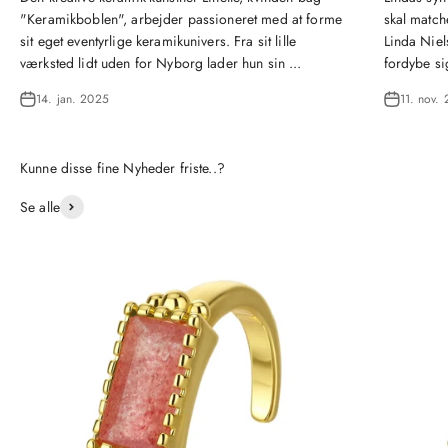
"Keramikboblen", arbejder passioneret med at forme
skal matche
sit eget eventyrlige keramikunivers. Fra sit lille
Linda Niel
værksted lidt uden for Nyborg lader hun sin ...
fordybe si
14. jan. 2025
11. nov.
Se alle