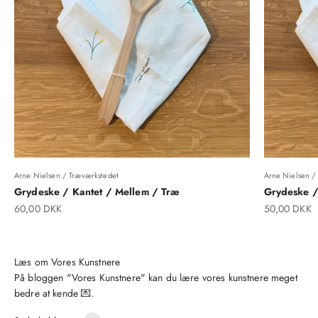
Arne Nielsen / Træværkstedet
Arne Nielsen /
Grydeske / Kantet / Mellem / Træ
Grydeske /
Salgspris
Salgspris
60,00 DKK
50,00 DKK
På bloggen "Vores Kunstnere" kan du lære vores kunstnere meget
bedre at kende 💌.