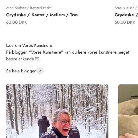
Arne Nielsen / Træværkstedet
Arne Nielsen /
Grydeske / Kantet / Mellem / Træ
Grydeske /
Salgspris
Salgspris
60,00 DKK
50,00 DKK
På bloggen "Vores Kunstnere" kan du lære vores kunstnere meget
bedre at kende 💌.
Se hele bloggen