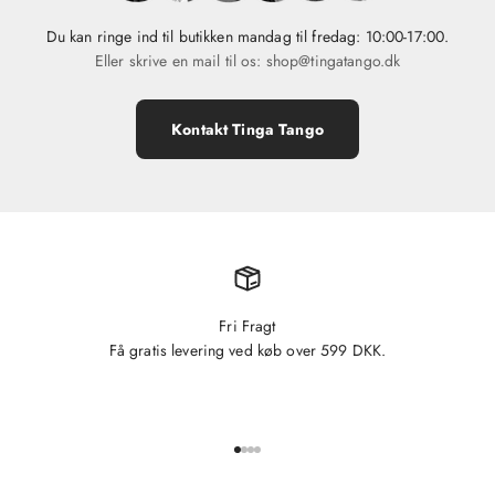
Du kan ringe ind til butikken mandag til fredag: 10:00-17:00.
Eller skrive en mail til os: shop@tingatango.dk
Kontakt Tinga Tango
Fri Fragt
Få gratis levering ved køb over 599 DKK.
Gå til element 1
Gå til element 2
Gå til element 3
Gå til element 4