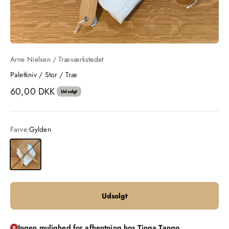
Arne Nielsen / Træværkstedet
Paletkniv / Stor / Træ
Salgspris
60,00 DKK
Udsolgt
Farve:
Gylden
Gylden
Udsolgt
Ingen mulighed for afhentning hos Tinga Tango