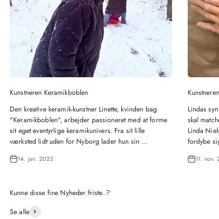
Kunstneren Keramikboblen
Kunstneren
Den kreative keramik-kunstner Linette, kvinden bag
Lindas syn
"Keramikboblen", arbejder passioneret med at forme
skal matche
sit eget eventyrlige keramikunivers. Fra sit lille
Linda Niel
værksted lidt uden for Nyborg lader hun sin ...
fordybe si
14. jan. 2025
11. nov.
Se alle