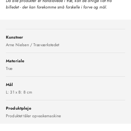
Da alle produkter er håndlavede i træ, kan de afvige lidt fra
billedet - der kan forekomme små forskelle i farve og mål.
Kunstner
Arne Nielsen / Træværkstedet
Materiale
Træ
Mål
L: 31 x B: 8 cm
Produktpleje
Produktet tåler opvaskemaskine