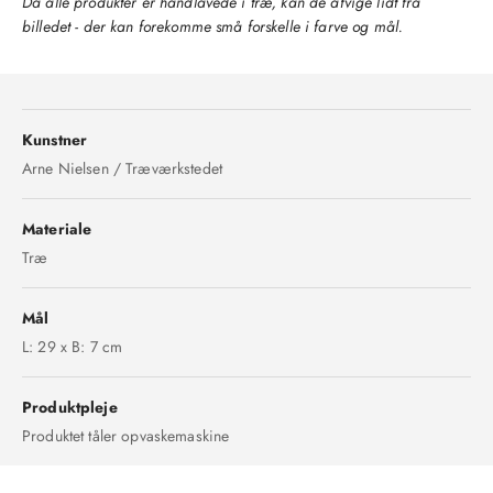
Da alle produkter er håndlavede i træ, kan de afvige lidt fra
billedet - der kan forekomme små forskelle i farve og mål.
Kunstner
Arne Nielsen / Træværkstedet
Materiale
Træ
Mål
L: 29 x B: 7 cm
Produktpleje
Produktet tåler opvaskemaskine