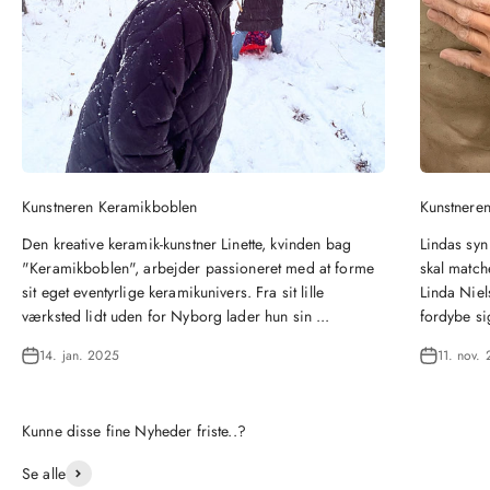
Kunstneren Keramikboblen
Kunstneren
Den kreative keramik-kunstner Linette, kvinden bag
Lindas syn
"Keramikboblen", arbejder passioneret med at forme
skal matche
sit eget eventyrlige keramikunivers. Fra sit lille
Linda Niel
værksted lidt uden for Nyborg lader hun sin ...
fordybe si
14. jan. 2025
11. nov.
Se alle