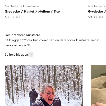
Arne Nielsen / Træværkstedet
Arne Nielsen /
Grydeske / Kantet / Mellem / Træ
Grydeske /
Salgspris
Salgspris
60,00 DKK
50,00 DKK
På bloggen "Vores Kunstnere" kan du lære vores kunstnere meget
bedre at kende 💌.
Se hele bloggen