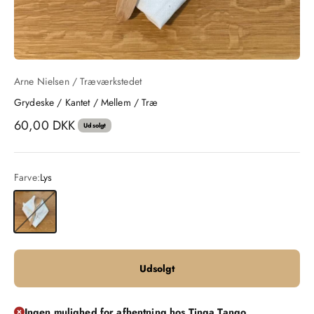
Arne Nielsen / Træværkstedet
Grydeske / Kantet / Mellem / Træ
Salgspris
60,00 DKK
Udsolgt
Farve:
Lys
Lys
Udsolgt
Ingen mulighed for afhentning hos Tinga Tango