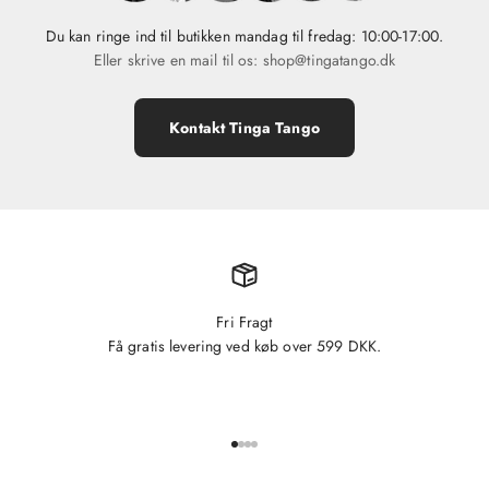
Du kan ringe ind til butikken mandag til fredag: 10:00-17:00.
Eller skrive en mail til os: shop@tingatango.dk
Kontakt Tinga Tango
Fri Fragt
Få gratis levering ved køb over 599 DKK.
Gå til element 1
Gå til element 2
Gå til element 3
Gå til element 4