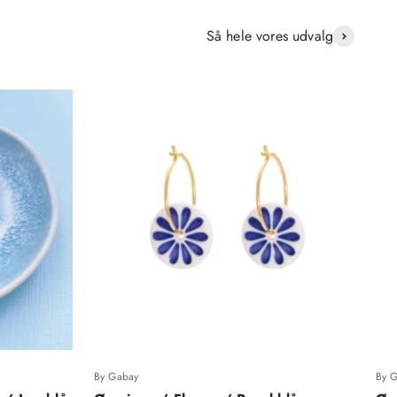
Så hele vores udvalg
By Gabay
By 