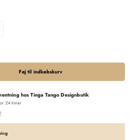
Føj til indkøbskurv
hentning hos Tinga Tango Designbutik
for 24 timer
n
ning