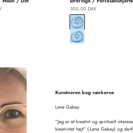
/ Moon / Dot
Øreringe / Porcelænshjerte
Salgspris
K
300,00 DKK
rlingsølv
Forgyldt Sterlingsølv
Sterlingsølv
Kunstneren bag værkerne
Lene Gabay
“Jeg er et kreativt og spirituelt inter
kreativitet højt” (-Lene Gabay) og de