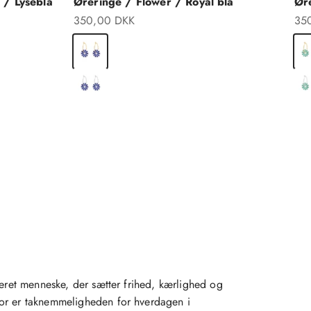
 / Lyseblå
Øreringe / Flower / Royal blå
Ør
Salgspris
Sal
350,00 DKK
35
Forgyldt Sterlingsølv
For
Sterlingsølv
Ste
esseret menneske, der sætter frihed, kærlighed og
rfor er taknemmeligheden for hverdagen i