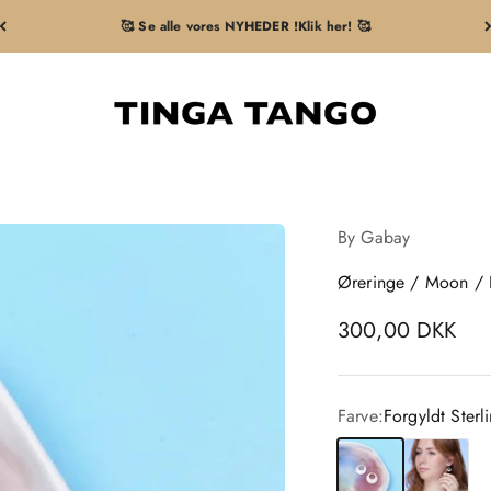
🥰 Se alle vores NYHEDER !Klik her! 🥰
Tingatango
By Gabay
Øreringe / Moon / H
Salgspris
300,00 DKK
Farve:
Forgyldt Sterl
Forgyldt Sterlingsøl
Sterlingsølv