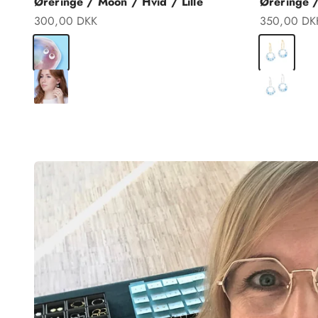
Øreringe / Moon / Hvid / Lille
Øreringe 
Salgspris
Salgspris
300,00 DKK
350,00 DK
Forgyldt Sterlingsølv
Forgyldt Ste
Sterlingsølv
Sterlingsølv