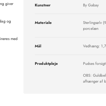
ng giver
Kunstner
By Gabay
rdag og
Materiale
Sterlingsølv (
porcelæn
bineres med
Mål
Vedhæng: 1,7 
Produktpleje
Pudses forsigt
OBS: Guldbelæ
afhænger af b