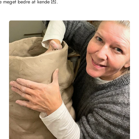
e meget bedre at kende 💌.