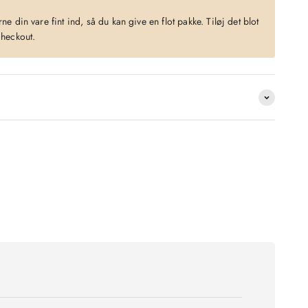
?
e din vare fint ind, så du kan give en flot pakke. Tiløj det blot
checkout.