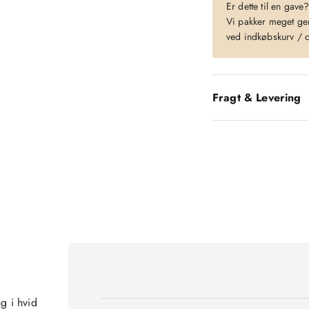
Er dette til en gave
Vi pakker meget gern
ved indkøbskurv / 
Fragt & Levering
g i hvid