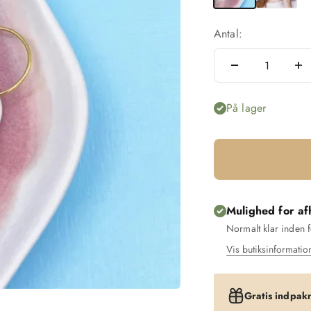
Antal:
På lager
Mulighed for af
Normalt klar inden 
Vis butiksinformatio
Gratis indpak