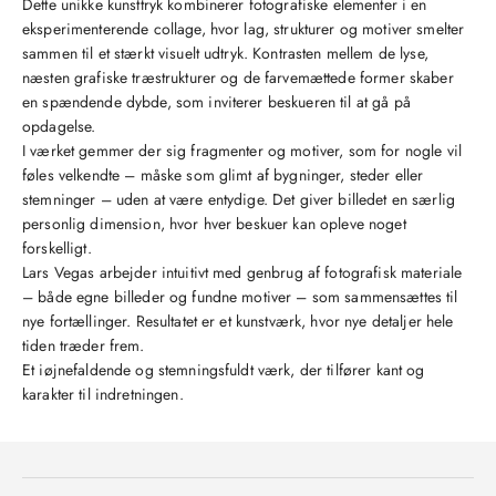
Dette unikke kunsttryk kombinerer fotografiske elementer i en
eksperimenterende collage, hvor lag, strukturer og motiver smelter
sammen til et stærkt visuelt udtryk. Kontrasten mellem de lyse,
næsten grafiske træstrukturer og de farvemættede former skaber
en spændende dybde, som inviterer beskueren til at gå på
opdagelse.
I værket gemmer der sig fragmenter og motiver, som for nogle vil
føles velkendte – måske som glimt af bygninger, steder eller
stemninger – uden at være entydige. Det giver billedet en særlig
personlig dimension, hvor hver beskuer kan opleve noget
forskelligt.
Lars Vegas arbejder intuitivt med genbrug af fotografisk materiale
– både egne billeder og fundne motiver – som sammensættes til
nye fortællinger. Resultatet er et kunstværk, hvor nye detaljer hele
tiden træder frem.
Et iøjnefaldende og stemningsfuldt værk, der tilfører kant og
karakter til indretningen.