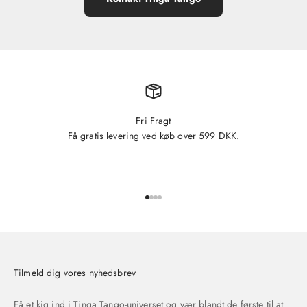
Fri Fragt
Få gratis levering ved køb over 599 DKK.
Gå til element 1
Gå til element 2
Gå til element 3
Gå til element 4
Tilmeld dig vores nyhedsbrev
Få et kig ind i Tinga Tango-universet og vær blandt de første til at