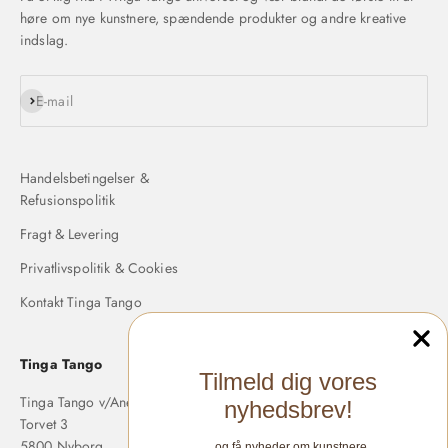
høre om nye kunstnere, spændende produkter og andre kreative
indslag.
Abonnér
E-mail
Handelsbetingelser &
Refusionspolitik
Fragt & Levering
Privatlivspolitik & Cookies
Kontakt Tinga Tango
Tinga Tango
Tilmeld dig vores
Tinga Tango v/Anette Langholm
nyhedsbrev!
Torvet 3
5800 Nyborg
...og få nyheder om kunstnere,