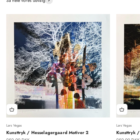
Så hele vores udvalg
Lars Vegas
Lars Vegas
Kunsttryk / Hesselagergaard Motiver 2
Kunsttryk 
Salgspris
Salgspris