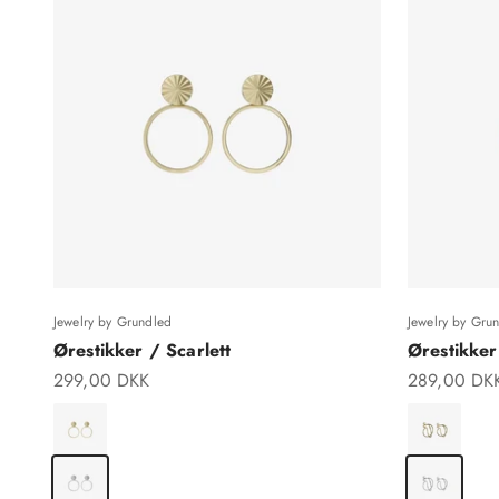
Jewelry by Grundled
Jewelry by Gru
Ørestikker / Scarlett
Ørestikker 
Salgspris
Salgspris
299,00 DKK
289,00 DK
Forgyldt Messing
Forgyldt Me
Forsølvet Messing
Forsølvet M