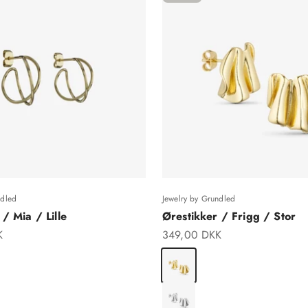
ndled
Jewelry by Grundled
/ Mia / Lille
Ørestikker / Frigg / Stor
Salgspris
K
349,00 DKK
ssing
Forgyldt Messing
essing
Forsølvet Messing