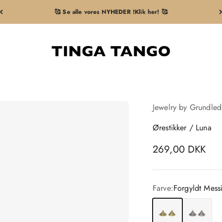
🥰 Se alle vores NYHEDER !Klik her! 🥰
Tingatango
Jewelry by Grundled
Ørestikker / Luna
Salgspris
269,00 DKK
Farve:
Forgyldt Mess
Forgyldt Messing
Forsølvet M