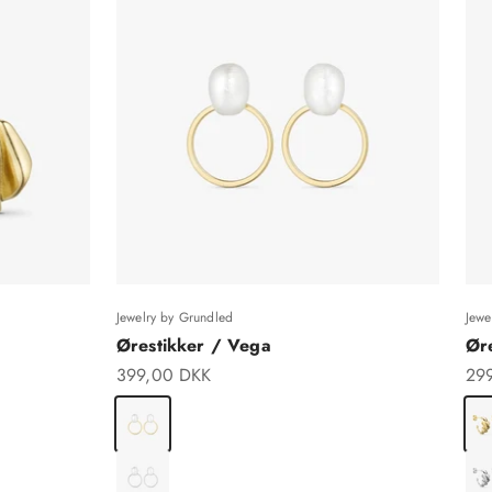
Jewelry by Grundled
Jewe
Ørestikker / Vega
Ør
Salgspris
Sal
399,00 DKK
29
Forgyldt Messing
For
Forsølvet Messing
For