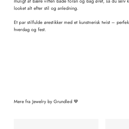
muligt at bære viften både foran og bag øret, så du selv k
looket alt efter stil og anledning.
Et par stilfulde ørestikker med et kunstnerisk twist – perfek
hverdag og fest.