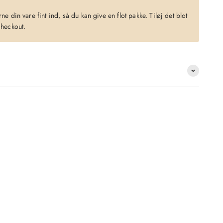
?
e din vare fint ind, så du kan give en flot pakke. Tiløj det blot
checkout.