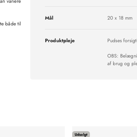
an variere
Mål
20 x 18 mm
te både til
Produktpleje
Pudses forsigt
OBS: Belægnin
af brug og ple
Udsolgt