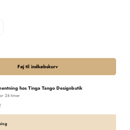
Føj til indkøbskurv
hentning hos Tinga Tango Designbutik
for 24 timer
n
ning