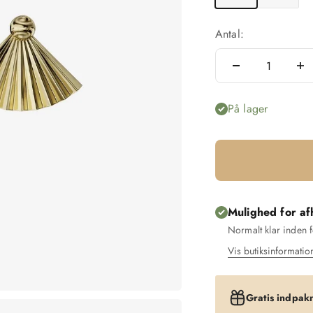
Antal:
På lager
Mulighed for af
Normalt klar inden 
Vis butiksinformatio
Gratis indpak