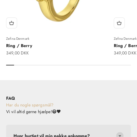
Zefina Denmark
Zefina Denmark
Ring / Berry
Ring / Berr
Salgspris
Salgspris
349,00 DKK
349,00 DKK
FAQ
Har du nogle spørgsmål?
Vi vil altid gerne hjælpe!
😃🤎
Hvor hurtigt vil min pakke ankomme?