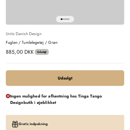
Gå til element 1
Gå til element 2
Gå til element 3
Gå til element 4
Gå til element 5
Units Danish Design
Fuglen / Tumlelegetøj / Grøn
Salgspris
885,00 DKK
Udsolgt
Udsolgt
Ingen mulighed for afhentning hos Tinga Tango
Designbutik i øjeblikket
Gratis indpakning