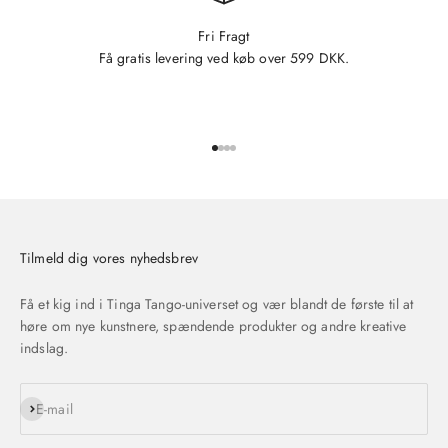
Fri Fragt
Få gratis levering ved køb over 599 DKK.
Gå til element 1
Gå til element 2
Gå til element 3
Gå til element 4
Tilmeld dig vores nyhedsbrev
Få et kig ind i Tinga Tango-universet og vær blandt de første til at
høre om nye kunstnere, spændende produkter og andre kreative
indslag.
Abonnér
E-mail