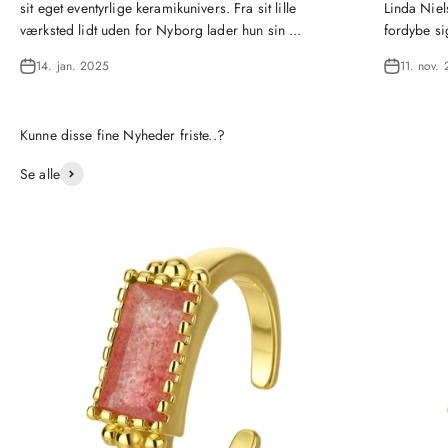
sit eget eventyrlige keramikunivers. Fra sit lille
Linda Niel
værksted lidt uden for Nyborg lader hun sin ...
fordybe si
14. jan. 2025
11. nov.
Se alle