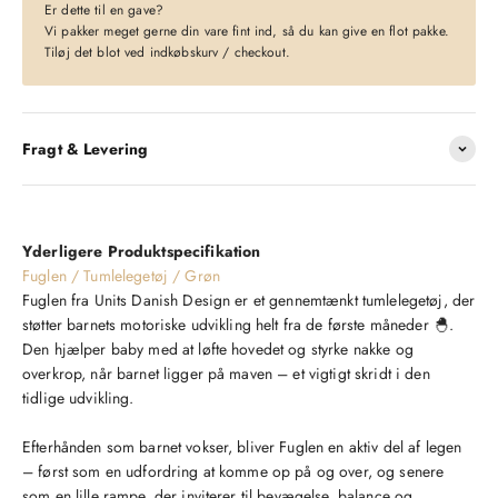
Er dette til en gave?
Vi pakker meget gerne din vare fint ind, så du kan give en flot pakke.
Tiløj det blot ved indkøbskurv / checkout.
Fragt & Levering
Yderligere Produktspecifikation
Fuglen / Tumlelegetøj / Grøn
Fuglen fra Units Danish Design er et gennemtænkt tumlelegetøj, der
støtter barnets motoriske udvikling helt fra de første måneder 🐣.
Den hjælper baby med at løfte hovedet og styrke nakke og
overkrop, når barnet ligger på maven – et vigtigt skridt i den
tidlige udvikling.
Efterhånden som barnet vokser, bliver Fuglen en aktiv del af legen
– først som en udfordring at komme op på og over, og senere
som en lille rampe, der inviterer til bevægelse, balance og