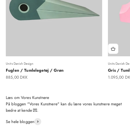
Units Danish Design
Units Danish De
Fuglen / Tumlelegetøj / Grøn
Gris / Tuml
Salgspris
Salgspris
885,00 DKK
1.095,00 D
På bloggen "Vores Kunstnere" kan du lære vores kunstnere meget
bedre at kende 💌.
Se hele bloggen