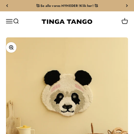
Spring til indhold
🥰 Se alle vores NYHEDER !Klik her! 🥰
Tingatango
Åbn navigationsmenu
Åbn søgefunktion
Åbn in
Zoom