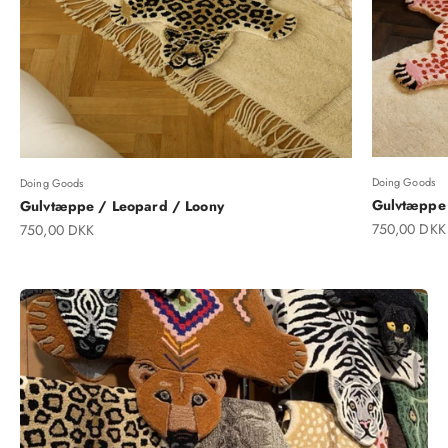
Doing Goods
Doing Goods
Gulvtæppe 
Gulvtæppe / Leopard / Loony
Salgspris
Salgspris
750,00 DKK
750,00 DKK