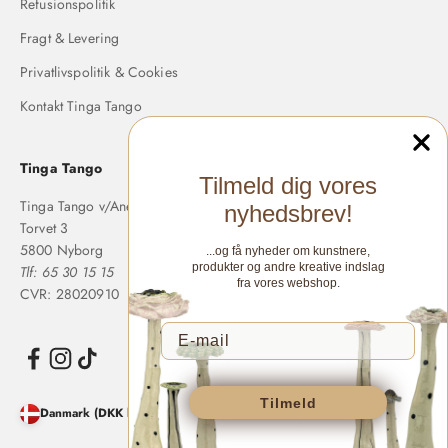
Refusionspolitik
Fragt & Levering
Privatlivspolitik & Cookies
Kontakt Tinga Tango
Tinga Tango
Tilmeld dig vores
Tinga Tango v/Anette Langholm
nyhedsbrev!
Torvet 3
5800 Nyborg
...og få nyheder om kunstnere,
produkter og andre kreative indslag
Tlf: 65 30 15 15
fra vores webshop.
CVR: 28020910
Tilmeld
Danmark (DKK kr.)