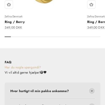
Zefina Denmark
Zefina Denmark
Ring / Berry
Ring / Berr
Salgspris
Salgspris
349,00 DKK
349,00 DKK
FAQ
Har du nogle spørgsmål?
Vi vil altid gerne hjælpe!
😃🤎
Hvor hurtigt vil min pakke ankomme?