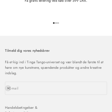
Få gratis levering ved køb over 599 DKK.
Gå til element 1
Gå til element 2
Gå til element 3
Gå til element 4
Tilmeld dig vores nyhedsbrev
Få et kig ind i Tinga Tango-universet og vær blandt de første til at
høre om nye kunstnere, spændende produkter og andre kreative
indslag.
Abonnér
E-mail
Handelsbetingelser &