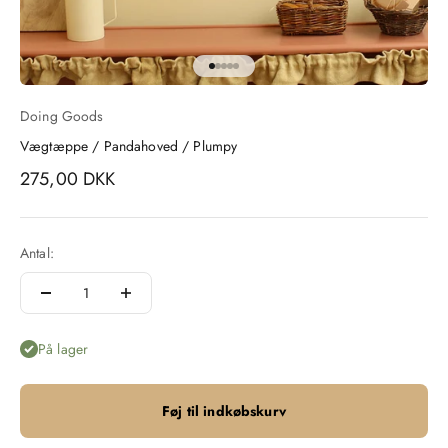
Gå til element 1
Gå til element 2
Gå til element 3
Gå til element 4
Gå til element 5
Doing Goods
Vægtæppe / Pandahoved / Plumpy
Salgspris
275,00 DKK
Antal:
På lager
Føj til indkøbskurv