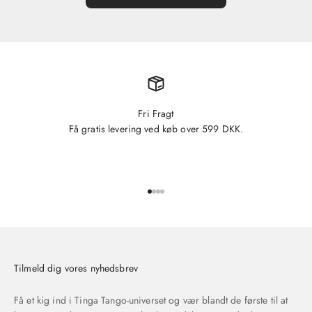
Fri Fragt
Få gratis levering ved køb over 599 DKK.
Gå til element 1
Gå til element 2
Gå til element 3
Gå til element 4
Tilmeld dig vores nyhedsbrev
Få et kig ind i Tinga Tango-universet og vær blandt de første til at