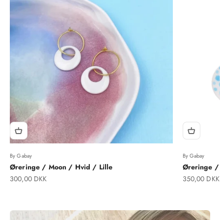
By Gabay
By Gabay
Øreringe / Moon / Hvid / Lille
Øreringe /
Salgspris
Salgspris
300,00 DKK
350,00 DKK