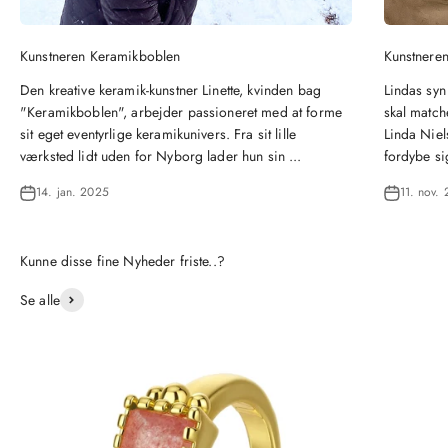
Kunstneren Keramikboblen
Kunstneren
Den kreative keramik-kunstner Linette, kvinden bag
Lindas syn
"Keramikboblen", arbejder passioneret med at forme
skal matche
sit eget eventyrlige keramikunivers. Fra sit lille
Linda Niel
værksted lidt uden for Nyborg lader hun sin ...
fordybe si
14. jan. 2025
11. nov.
Se alle