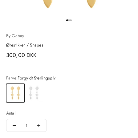
Gå til element 1
Gå til element 2
Gå til element 3
By Gabay
Ørestikker / Shapes
Salgspris
300,00 DKK
Farve:
Forgyldt Sterlingsølv
Forgyldt Sterlingsølv
Sterlingsølv
Antal: