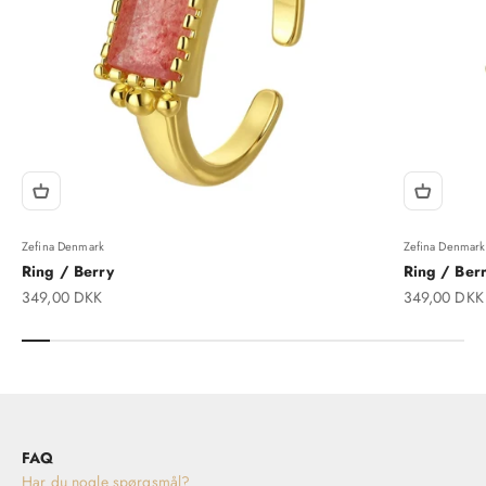
Zefina Denmark
Zefina Denmark
Ring / Berry
Ring / Berr
Salgspris
Salgspris
349,00 DKK
349,00 DKK
FAQ
Har du nogle spørgsmål?