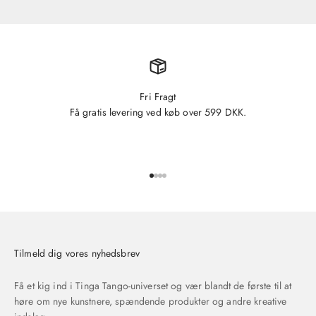
Fri Fragt
Få gratis levering ved køb over 599 DKK.
Gå til element 1
Gå til element 2
Gå til element 3
Gå til element 4
Tilmeld dig vores nyhedsbrev
Få et kig ind i Tinga Tango-universet og vær blandt de første til at
høre om nye kunstnere, spændende produkter og andre kreative