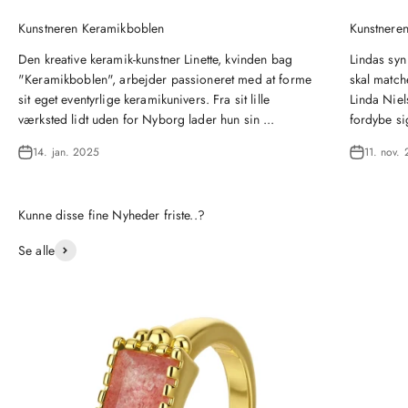
Kunstneren Keramikboblen
Kunstneren
Den kreative keramik-kunstner Linette, kvinden bag
Lindas syn
"Keramikboblen", arbejder passioneret med at forme
skal matche
sit eget eventyrlige keramikunivers. Fra sit lille
Linda Niel
værksted lidt uden for Nyborg lader hun sin ...
fordybe si
14. jan. 2025
11. nov.
Se alle