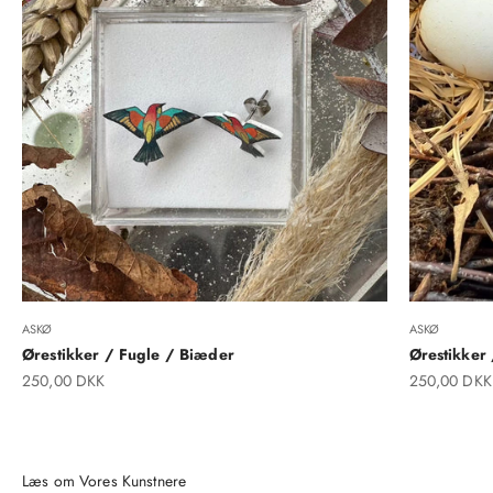
ASKØ
ASKØ
Ørestikker / Fugle / Biæder
Ørestikker
Salgspris
Salgspris
250,00 DKK
250,00 DKK