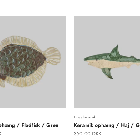
Tines keramik
phæng / Fladfisk / Grøn
Keramik ophæng / Haj / G
Salgspris
K
350,00 DKK