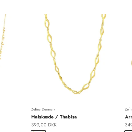
Zefina Denmark
Zefi
Halskæde / Thabisa
Ar
Salgspris
Sal
399,00 DKK
34