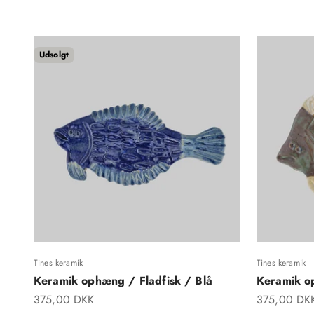
Udsolgt
Tines keramik
Tines keramik
Keramik ophæng / Fladfisk / Blå
Keramik o
Salgspris
Salgspris
375,00 DKK
375,00 DK