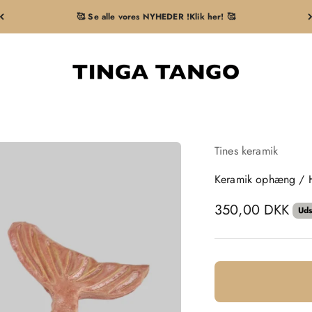
🥰 Se alle vores NYHEDER !Klik her! 🥰
Tingatango
Tines keramik
Keramik ophæng / H
Salgspris
350,00 DKK
Uds