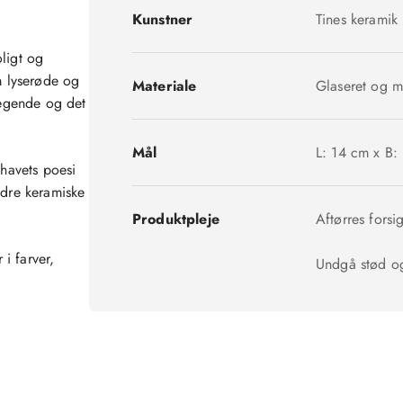
Kunstner
Tines keramik
ligt og
 lyserøde og
Materiale
Glaseret og m
legende og det
Mål
L: 14 cm x B:
 havets poesi
ndre keramiske
Produktpleje
Aftørres forsig
i farver,
Undgå stød og