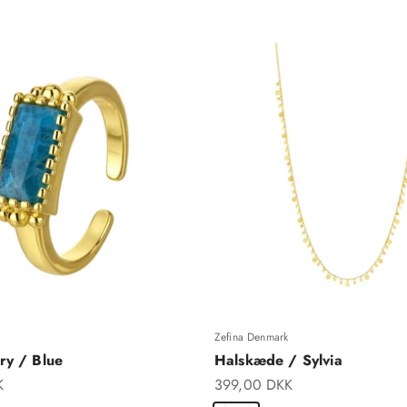
Zefina Denmark
ry / Blue
Halskæde / Sylvia
Salgspris
K
399,00 DKK