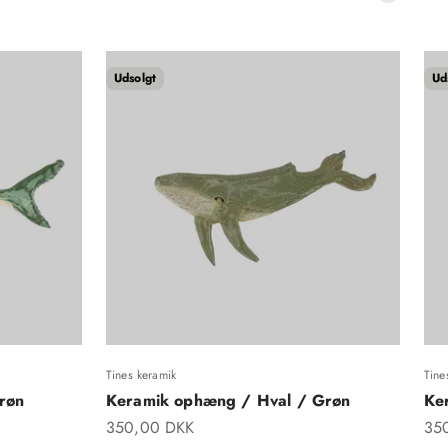
Udsolgt
Ud
Tines keramik
Tine
røn
Keramik ophæng / Hval / Grøn
Ke
Salgspris
Sal
350,00 DKK
35