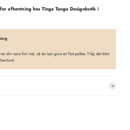
for afhentning hos Tinga Tango Designbutik i
ning
?
e din vare fint ind, så du kan give en flot pakke. Tiløj det blot
checkout.