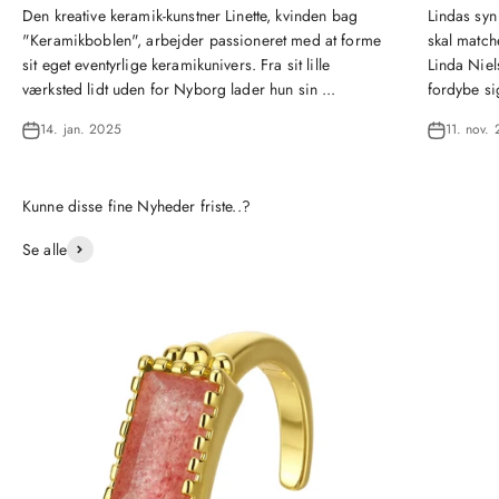
Den kreative keramik-kunstner Linette, kvinden bag
Lindas syn
"Keramikboblen", arbejder passioneret med at forme
skal matche
sit eget eventyrlige keramikunivers. Fra sit lille
Linda Niel
værksted lidt uden for Nyborg lader hun sin ...
fordybe si
14. jan. 2025
11. nov.
Se alle