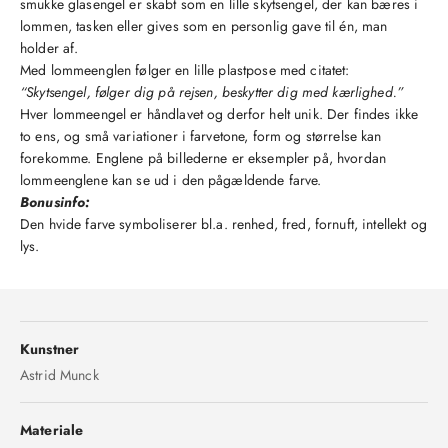
smukke glasengel er skabt som en lille skytsengel, der kan bæres i
lommen, tasken eller gives som en personlig gave til én, man
holder af.
Med lommeenglen følger en lille plastpose med citatet:
“Skytsengel, følger dig på rejsen, beskytter dig med kærlighed.”
Hver lommeengel er håndlavet og derfor helt unik. Der findes ikke
to ens, og små variationer i farvetone, form og størrelse kan
forekomme. Englene på billederne er eksempler på, hvordan
lommeenglene kan se ud i den pågældende farve.
Bonusinfo:
Den hvide farve symboliserer bl.a. renhed, fred, fornuft, intellekt og
lys.
Kunstner
Astrid Munck
Materiale