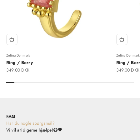
Zefina Denmark
Zefina Denmark
Ring / Berry
Ring / Berr
Salgspris
Salgspris
349,00 DKK
349,00 DKK
FAQ
Har du nogle spørgsmål?
Vi vil altid gerne hjælpe!
😃🤎