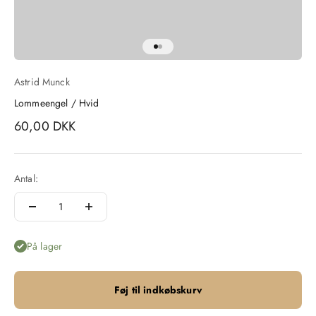
Gå til element 1
Gå til element 2
Astrid Munck
Lommeengel / Hvid
Salgspris
60,00 DKK
Antal:
På lager
Føj til indkøbskurv