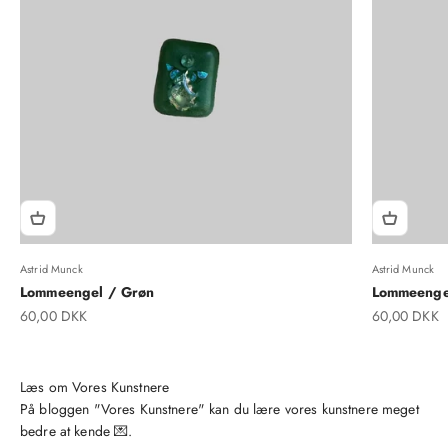
Astrid Munck
Astrid Munck
Lommeengel / Grøn
Lommeenge
Salgspris
Salgspris
60,00 DKK
60,00 DKK
På bloggen "Vores Kunstnere" kan du lære vores kunstnere meget
bedre at kende 💌.