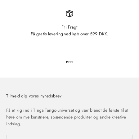
Fri Fragt
Få gratis levering ved køb over 599 DKK.
Gå til element 1
Gå til element 2
Gå til element 3
Gå til element 4
Tilmeld dig vores nyhedsbrev
Få et kig ind i Tinga Tango-universet og vær blandt de første til at
høre om nye kunstnere, spændende produkter og andre kreative
indslag.