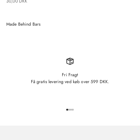
Salgspris
30,00 DKK
Made Behind Bars
Fri Fragt
Få gratis levering ved køb over 599 DKK.
Gå til element 1
Gå til element 2
Gå til element 3
Gå til element 4