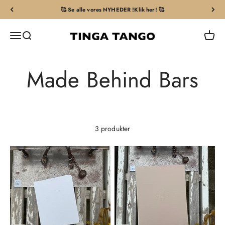
Spring til indhold
🥰 Se alle vores NYHEDER !Klik her! 🥰
Tingatango
Åbn navigationsmenu
Åbn søgefunktion
Åbn in
3 produkter