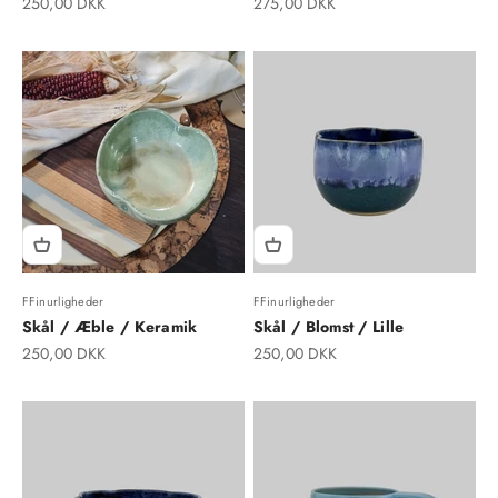
Salgspris
Salgspris
250,00 DKK
275,00 DKK
FFinurligheder
FFinurligheder
Skål / Æble / Keramik
Skål / Blomst / Lille
Salgspris
Salgspris
250,00 DKK
250,00 DKK