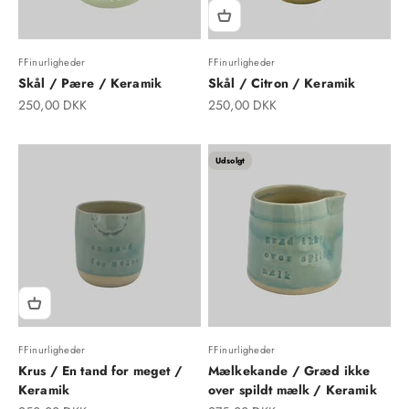
FFinurligheder
FFinurligheder
Skål / Pære / Keramik
Skål / Citron / Keramik
Salgspris
Salgspris
250,00 DKK
250,00 DKK
Udsolgt
FFinurligheder
FFinurligheder
Krus / En tand for meget /
Mælkekande / Græd ikke
Keramik
over spildt mælk / Keramik