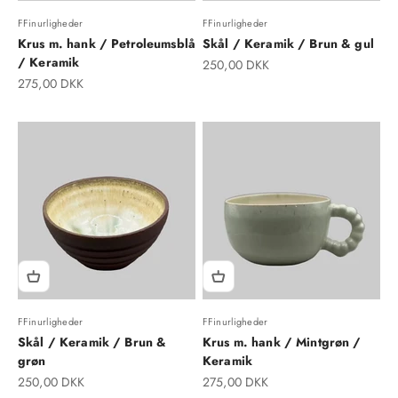
FFinurligheder
FFinurligheder
Krus m. hank / Petroleumsblå
Skål / Keramik / Brun & gul
/ Keramik
Salgspris
250,00 DKK
Salgspris
275,00 DKK
FFinurligheder
FFinurligheder
Skål / Keramik / Brun &
Krus m. hank / Mintgrøn /
grøn
Keramik
Salgspris
Salgspris
250,00 DKK
275,00 DKK