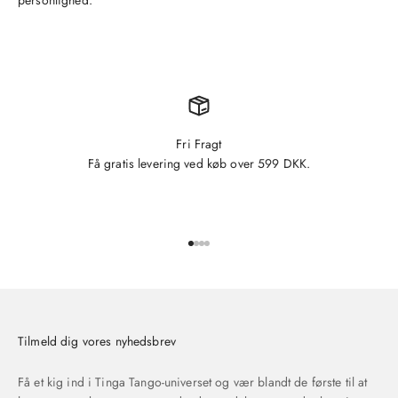
Fri Fragt
Få gratis levering ved køb over 599 DKK.
Gå til element 1
Gå til element 2
Gå til element 3
Gå til element 4
Tilmeld dig vores nyhedsbrev
Få et kig ind i Tinga Tango-universet og vær blandt de første til at