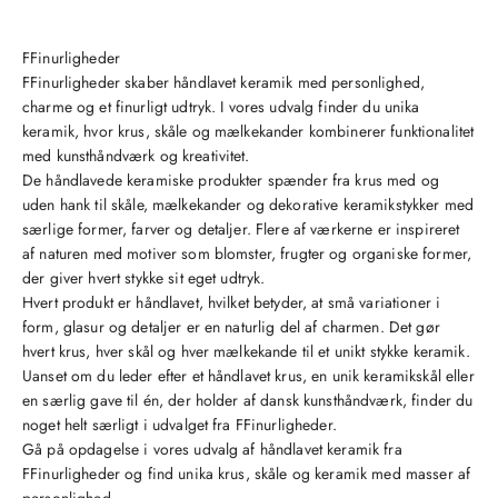
FFinurligheder
FFinurligheder skaber håndlavet keramik med personlighed,
charme og et finurligt udtryk. I vores udvalg finder du unika
keramik, hvor krus, skåle og mælkekander kombinerer funktionalitet
med kunsthåndværk og kreativitet.
De håndlavede keramiske produkter spænder fra krus med og
uden hank til skåle, mælkekander og dekorative keramikstykker med
særlige former, farver og detaljer. Flere af værkerne er inspireret
af naturen med motiver som blomster, frugter og organiske former,
der giver hvert stykke sit eget udtryk.
Hvert produkt er håndlavet, hvilket betyder, at små variationer i
form, glasur og detaljer er en naturlig del af charmen. Det gør
hvert krus, hver skål og hver mælkekande til et unikt stykke keramik.
Uanset om du leder efter et håndlavet krus, en unik keramikskål eller
en særlig gave til én, der holder af dansk kunsthåndværk, finder du
noget helt særligt i udvalget fra FFinurligheder.
Gå på opdagelse i vores udvalg af håndlavet keramik fra
FFinurligheder og find unika krus, skåle og keramik med masser af
personlighed.