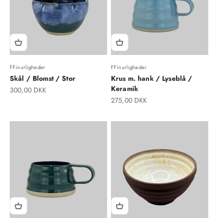
FFinurligheder
FFinurligheder
Skål / Blomst / Stor
Krus m. hank / Lyseblå /
Keramik
Salgspris
300,00 DKK
Salgspris
275,00 DKK