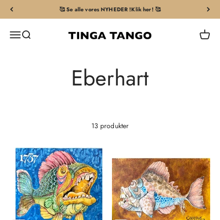
Spring til indhold
🥰 Se alle vores NYHEDER !Klik her! 🥰
Tingatango
Åbn navigationsmenu
Åbn søgefunktion
Åbn in
13 produkter