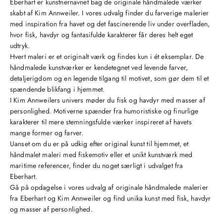
Eberhart er kunstnernavnet bag de originale håndmalede værker
skabt af Kim Annweiler. I vores udvalg finder du farverige malerier
med inspiration fra havet og det fascinerende liv under overfladen,
hvor fisk, havdyr og fantasifulde karakterer får deres helt eget
udtryk.
Hvert maleri er et originalt værk og findes kun i ét eksemplar. De
håndmalede kunstværker er kendetegnet ved levende farver,
detaljerigdom og en legende tilgang til motivet, som gør dem til et
spændende blikfang i hjemmet.
I Kim Annweilers univers møder du fisk og havdyr med masser af
personlighed. Motiverne spænder fra humoristiske og finurlige
karakterer til mere stemningsfulde værker inspireret af havets
mange former og farver.
Uanset om du er på udkig efter original kunst til hjemmet, et
håndmalet maleri med fiskemotiv eller et unikt kunstværk med
maritime referencer, finder du noget særligt i udvalget fra
Eberhart.
Gå på opdagelse i vores udvalg af originale håndmalede malerier
fra Eberhart og Kim Annweiler og find unika kunst med fisk, havdyr
og masser af personlighed.