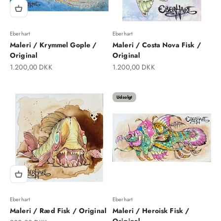
Eberhart
Eberhart
Maleri / Krymmel Gople /
Maleri / Costa Nova Fisk /
Original
Original
Salgspris
Salgspris
1.200,00 DKK
1.200,00 DKK
Udsolgt
Eberhart
Eberhart
Maleri / Ræd Fisk / Original
Maleri / Heroisk Fisk /
Original