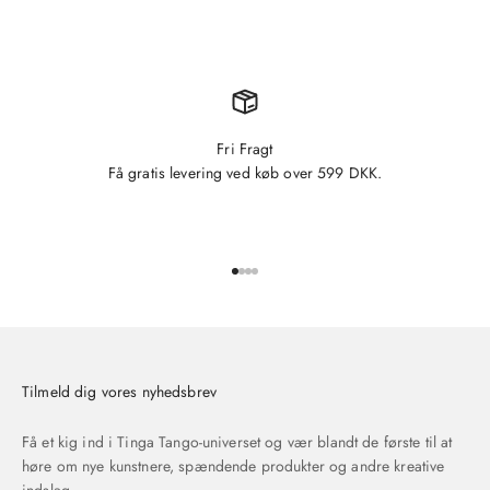
Fri Fragt
Få gratis levering ved køb over 599 DKK.
Gå til element 1
Gå til element 2
Gå til element 3
Gå til element 4
Tilmeld dig vores nyhedsbrev
Få et kig ind i Tinga Tango-universet og vær blandt de første til at
høre om nye kunstnere, spændende produkter og andre kreative
indslag.