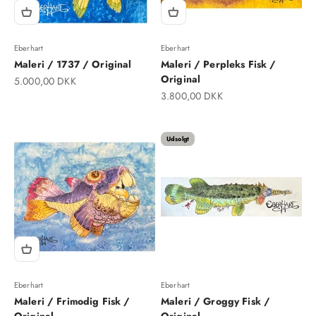
Eberhart
Eberhart
Maleri / 1737 / Original
Maleri / Perpleks Fisk /
Original
Salgspris
5.000,00 DKK
Salgspris
3.800,00 DKK
Udsolgt
Eberhart
Eberhart
Maleri / Frimodig Fisk /
Maleri / Groggy Fisk /
Original
Original