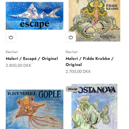
Eberhart
Eberhart
Maleri / Escapé / Original
Maleri / Fidde Krabbe /
Original
Salgspris
2.800,00 DKK
Salgspris
2.700,00 DKK
Udsolgt