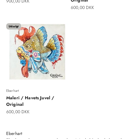
Salgspris
900,00 DKK
Salgspris
600,00 DKK
Udsolgt
Eberhart
Maleri / Havets Juvel /
Original
Salgspris
600,00 DKK
Eberhart